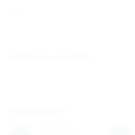
теги
16ERG55 TP04
Находится в разделах
Твердосплавные пластины
Нам доверяют
Нам доверяют