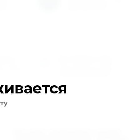
сокое
Быстрая доставка по всей
кции
территории России
плату
Доставляем товар
4
лату любым
Осуществляем доставку по
указанному вами адресу
живается
оту
Мы рады предложить нашим
клиентам бесплатную доставку