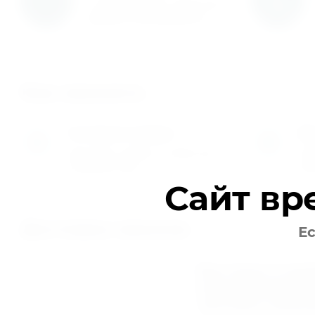
С нами работают известные
мировые производители
Как заказать
Оставьте заявку
Мы
1
2
Заполните заявку на сайте или
Пер
позвоните нам
обг
Сайт вр
Доставка заказов
Ес
Быстрая и на
подшипников 
частей в любо