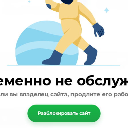
Гарантируем вы
Каталог товаров регулярно
качество проду
расширяется и пополняется
 перезваниваем
Производите о
3
езваниваем вам и
Вы производите оп
овариваем детали заказа
удобным способом
еменно не обслу
ли вы владелец сайта, продлите его раб
дёжная доставка
Разблокировать сайт
и запасных
й регион России