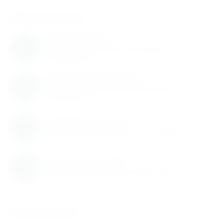
Нам доверяют
Нам доверяют
С нами работают известные мировые
производители
Обновление каталога
Каталог товаров регулярно расширяется и
пополняется
Гарантия качества
Гарантируем высокое качество продукции
Быстрая доставка
Быстрая доставка по всей территории России
Как заказать