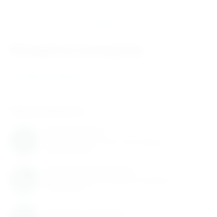
Отзывы
Находится в разделах
Пневмоинструмент
Нам доверяют
Нам доверяют
С нами работают известные мировые
производители
Обновление каталога
Каталог товаров регулярно расширяется и
пополняется
Гарантия качества