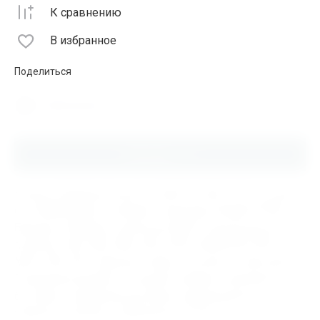
К сравнению
В избранное
Поделиться
Распечатать
Описание
Купить Отбойный молоток МОП-4, 000.1.151, по цене
от 10488.00 руб в интернет-магазине ИНДУСТРИЯ.
Бренды Отбойных молотков МОП-4 доступные для
покупки: SKF, FAG, NSK, FBC, KOYO, MONTON, NTN,
MPZ, ГАЗ, ЕПК. Данный товар относится к категории
Пневмоинструмент. В нашем интернет магазине
быстрая и надёжная доставка подшипников и
запасных частей в любой регион России.