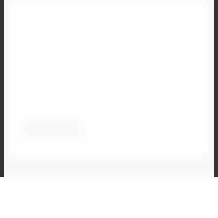
Остались вопросы?
Наш специалист свяжется с Вами и ответит на все
Ваши вопросы
Я согласен на обработку
своих
персональных данных
*
Отправить
2024 - 2026 ООО ИНДУСТРИЯ ИНН 000000000