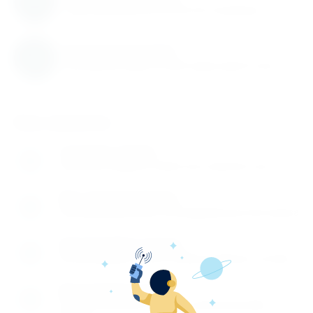
Гарантируем высокое качество продукции
Быстрая доставка
Быстрая доставка по всей территории России
Как заказать
Оставьте заявку
1
Заполните заявку на сайте или позвоните нам
Мы перезваниваем
2
Перезваниваем вам и обговариваем детали заказа
Производите оплату
3
Вы производите оплату любым удобным способом
Доставляем товар
4
Осуществляем доставку по указанному вами