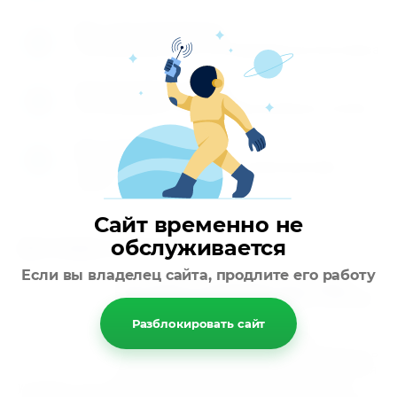
Мы перезваниваем
2
Перезваниваем вам и обговариваем детали заказа
Производите оплату
3
Вы производите оплату любым удобным способом
Доставляем товар
4
Осуществляем доставку по указанному вами
адресу
Сайт временно не
Доставка заказов
обслуживается
Если вы владелец сайта, продлите его работу
Быстрая и надёжная доставка
подшипников и запасных частей
в любой регион России
Разблокировать сайт
Мы предлагаем удобные условия
сотрудничества и гарантируем сохранность
вашего груза. Наша компания берёт на себя
упаковку и доставку товара до транспортной компании, а