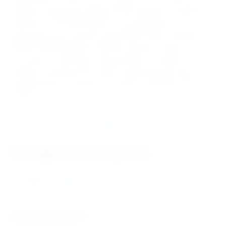
интернет-магазине ИНДУСТРИЯ. Бренды Токарных
патронов 7100-0009 ф250 3-х кулачковый F
доступные для покупки: БелТАПАЗ, Bison, Kitagawa,
ROHM, SMW Autoblok, FUERDA. Данный товар
относится к категории Подшипники. В нашем
интернет магазине быстрая и надёжная доставка
подшипников и запасных частей в любой регион
России.
Отзывы
Находится в разделах
Токарные патроны
Нам доверяют