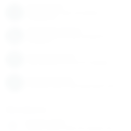
Нам доверяют
С нами работают известные мировые
производители
Обновление каталога
Каталог товаров регулярно расширяется и
пополняется
Гарантия качества
Гарантируем высокое качество продукции
Быстрая доставка
Быстрая доставка по всей территории России
Как заказать
Оставьте заявку
1
Заполните заявку на сайте или позвоните нам