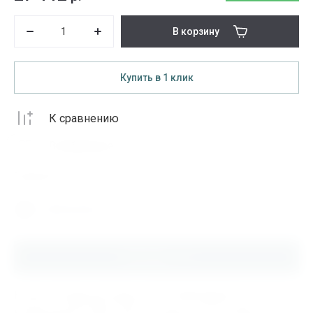
В корзину
Купить в 1 клик
К сравнению
В избранное
Поделиться
Распечатать
Описание
Купить Токарный патрон 7100-0009 ф250 3-х
кулачковый F, 000.1.307, по цене от 27112.00тыс руб в