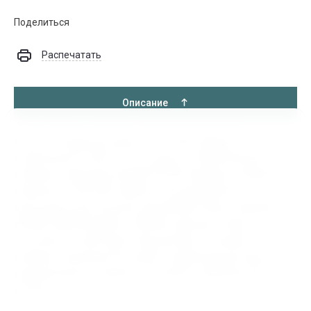
Поделиться
Распечатать
Описание
Купить Токарный патрон 7100-0037 ф250 3-х
кулачковый F, 000.1.21, по цене от 36680.00 руб в
интернет-магазине ИНДУСТРИЯ. Бренды Токарных
патронов 7100-0037 ф250 3-х кулачковый F
доступные для покупки: БелТАПАЗ, Bison, Kitagawa,
ROHM, SMW Autoblok, FUERDA. Данный товар
относится к категории Подшипники. В нашем
интернет магазине быстрая и надёжная доставка
подшипников и запасных частей в любой регион
России.