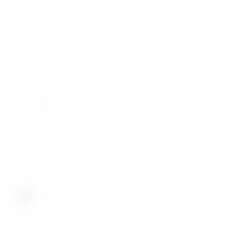
Отзывы
теги
7100-0037 ф250 3-х кулачковый F
Находится в разделах
Токарные патроны
Нам доверяют
Нам доверяют
С нами работают известные мировые
производители
Обновление каталога