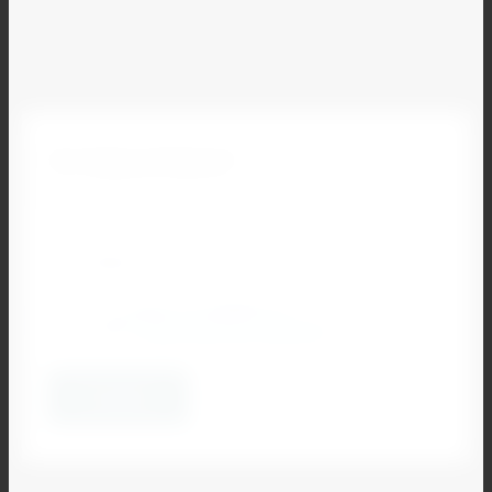
Остались вопросы?
Наш специалист свяжется с Вами и ответит на все
Ваши вопросы
Я согласен на обработку
своих
персональных данных
*
Отправить