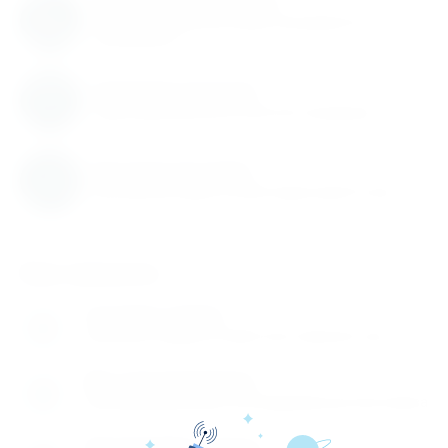
Каталог товаров регулярно расширяется и
пополняется
Гарантия качества
Гарантируем высокое качество продукции
Быстрая доставка
Быстрая доставка по всей территории России
Как заказать
Оставьте заявку
1
Заполните заявку на сайте или позвоните нам
Мы перезваниваем
2
Перезваниваем вам и обговариваем детали заказа
Производите оплату