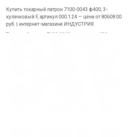
Купить токарный патрон 7100-0043 ф400, 3-
кулачковый F, артикул 000.1.24 — цена от 80608.00
руб. | интернет-магазине ИНДУСТРИЯ
Токарный патрон 7100-0043 диаметром 400 мм
предназначен для надёжного закрепления заготовок
средних и крупных размеров на токарных станках.
Трёхкулачковая конструкция типа F обеспечивает
стабильное самоцентрирование и равномерное
распределение усилия зажима, что повышает
точность позиционирования и уменьшает вибрации
во время обработки. Такая модель востребована в
машиностроении, металлообработке, ремонтных
предприятиях России и Казахстана, где важна
высокая точность фиксации деталей и стабильность
технологических процессов.
Корпус патрона выполнен из прочного металла,
устойчивого к деформациям, ударным нагрузкам и