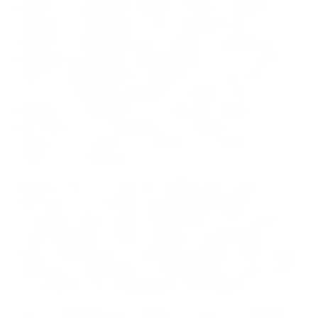
длительным рабочим циклам. Кулачки и рабочие
поверхности проходят точную механическую
обработку, гарантирующую плавность движения и
минимальное биение при вращении. Это улучшает
качество обработанной поверхности, повышает
точность геометрии деталей и снижает износ
режущего инструмента. Конструкция патрона
рассчитана на эксплуатацию в условиях постоянных
нагрузок, что делает его надёжным элементом
станочного оснащения.
Диаметр 400 мм позволяет эффективно работать с
крупными заготовками: дисками, фланцами,
кольцами, корпусными элементами и заготовками
сложной формы. Патрон уверенно удерживает
деталь при различных режимах резания, обеспечивая
стабильность фиксации и повторяемость результатов
при серийной или индивидуальной обработке.
Цена от 80608.00 руб указана без скрытых надбавок.