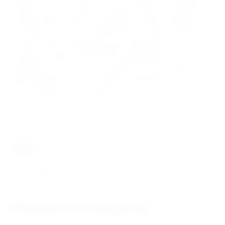
Клиенты могут получить консультацию по выбору
совместимой оснастки, оформить заказ, заказать
доставку по России и Казахстану, а также получить
полный пакет документов для юридических лиц.
Токарный патрон 7100-0043 увеличивает
возможности станка, повышает точность обработки и
обеспечивает высокое качество фиксации
крупногабаритных деталей.
Отзывы
теги
7100-0043 Ф 400 3-х кулачковый F
Находится в разделах