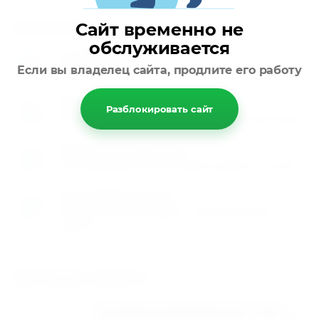
Как заказать
Сайт временно не
обслуживается
Оставьте заявку
1
Если вы владелец сайта, продлите его работу
Заполните заявку на сайте или позвоните нам
Мы перезваниваем
2
Разблокировать сайт
Перезваниваем вам и обговариваем детали заказа
Производите оплату
3
Вы производите оплату любым удобным способом
Доставляем товар
4
Осуществляем доставку по указанному вами
адресу
Доставка заказов
Быстрая и надёжная доставка
подшипников и запасных частей