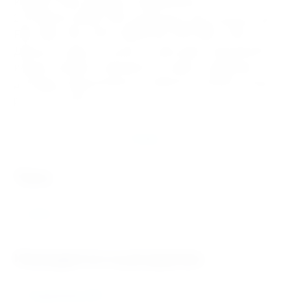
ИНДУСТРИЯ. Бренды Подшипников
22218CCK/C3W33 SKF доступные для покупки: SKF,
FAG, NSK, FBC, KOYO, MONTON, NTN, MPZ, ГАЗ, ЕПК.
Данный товар относится к категории Подшипники. В
нашем интернет магазине быстрая и надёжная
доставка подшипников и запасных частей в любой
регион России.
Отзывы
теги
22218
Находится в разделах
Подшипники SKF