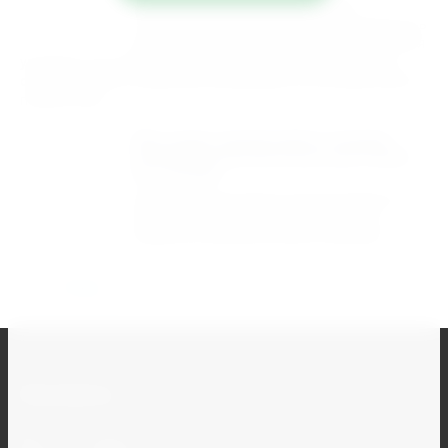
Мы предлагаем удобные условия
сотрудничества и гарантируем сохранность
вашего груза. Наша компания берёт на себя
упаковку и доставку товара до транспортной компании, а
оплата за услуги перевозки производится непосредственно
перевозчику.
Мы рады предложить нашим
клиентам бесплатную доставку
по городу!
Кроме того, вы можете воспользоваться
авиадоставкой, для этого свяжитесь с
выбранной авиакомпанией напрямую.
Назад
Контакты
+7 (351) 777-14-16