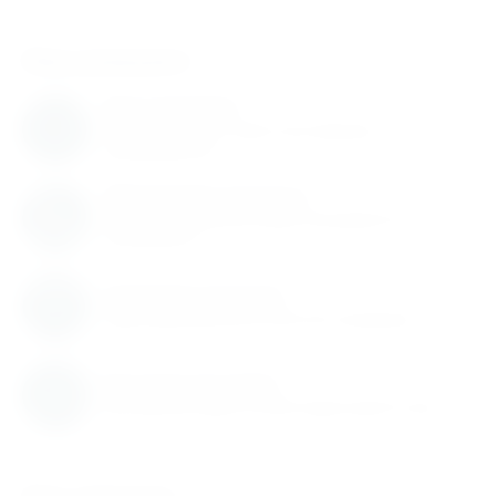
Нам доверяют
Нам доверяют
С нами работают известные мировые
производители
Обновление каталога
Каталог товаров регулярно расширяется и
пополняется
Гарантия качества
Гарантируем высокое качество продукции
Быстрая доставка
Быстрая доставка по всей территории России