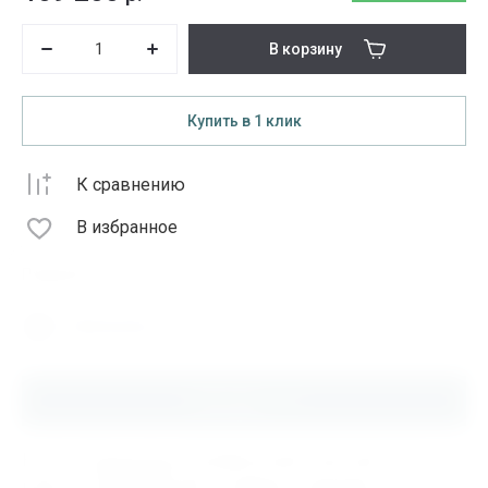
В корзину
Купить в 1 клик
К сравнению
В избранное
Поделиться
Распечатать
Описание
Купить Подшипник 22228CCK/W33 SKF, 000.1.513, по
цене от 109200.00 руб в интернет-магазине