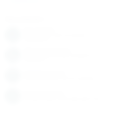
Подшипники SKF
Нам доверяют
Нам доверяют
С нами работают известные мировые
производители
Обновление каталога
Каталог товаров регулярно расширяется и
пополняется
Гарантия качества
Гарантируем высокое качество продукции
Быстрая доставка
Быстрая доставка по всей территории России