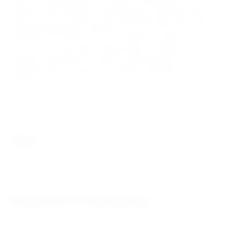
ИНДУСТРИЯ. Бренды Подшипников 22228CCK/W33
SKF доступные для покупки: SKF, FAG, NSK, FBC, KOYO,
MONTON, NTN, MPZ, ГАЗ, ЕПК. Данный товар
относится к категории Подшипники. В нашем
интернет магазине быстрая и надёжная доставка
подшипников и запасных частей в любой регион
России.
Отзывы
теги
22228
Находится в разделах