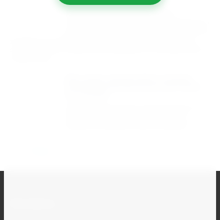
Мы предлагаем удобные условия
сотрудничества и гарантируем сохранность
вашего груза. Наша компания берёт на себя
упаковку и доставку товара до транспортной компании, а
оплата за услуги перевозки производится непосредственно
перевозчику.
Мы рады предложить нашим
клиентам бесплатную доставку
по городу!
Кроме того, вы можете воспользоваться
авиадоставкой, для этого свяжитесь с
выбранной авиакомпанией напрямую.
Назад
Контакты