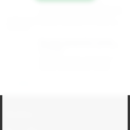
Мы предлагаем удобные условия
сотрудничества и гарантируем сохранность
вашего груза. Наша компания берёт на себя
упаковку и доставку товара до транспортной компании, а
оплата за услуги перевозки производится непосредственно
перевозчику.
Мы рады предложить нашим
клиентам бесплатную доставку
по городу!
Кроме того, вы можете воспользоваться
авиадоставкой, для этого свяжитесь с
выбранной авиакомпанией напрямую.
Назад
Контакты
+7 (351) 777-14-16