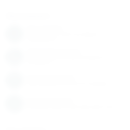
Нам доверяют
Нам доверяют
С нами работают известные мировые
производители
Обновление каталога
Каталог товаров регулярно расширяется и
пополняется
Гарантия качества
Гарантируем высокое качество продукции
Быстрая доставка
Быстрая доставка по всей территории России