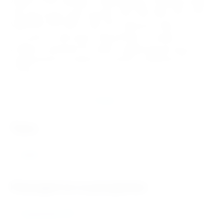
ИНДУСТРИЯ. Бренды Подшипников 22248CA/C3W33
SKF доступные для покупки: SKF, FAG, NSK, FBC, KOYO,
MONTON, NTN, MPZ, ГАЗ, ЕПК. Данный товар
относится к категории Подшипники. В нашем
интернет магазине быстрая и надёжная доставка
подшипников и запасных частей в любой регион
России.
Отзывы
теги
22248
Находится в разделах
Подшипники SKF