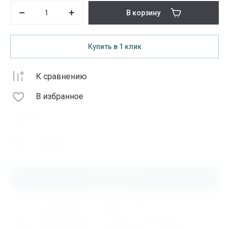
В корзину
Купить в 1 клик
К сравнению
В избранное
Поделиться
Распечатать
Описание
Купить Подшипник 22248CA/C3W33 SKF, 000.1.554, по
цене от 586000.00 руб в интернет-магазине