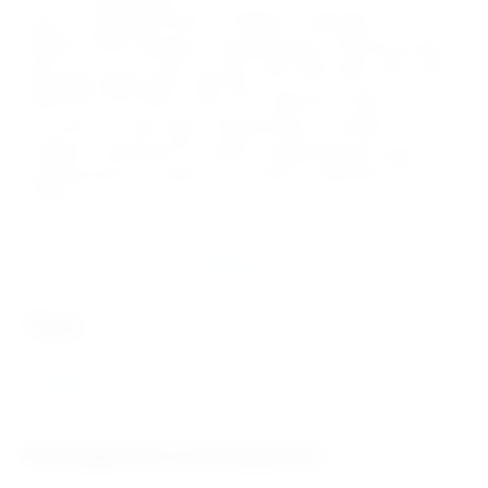
цене от 300000.00 руб в интернет-магазине
ИНДУСТРИЯ. Бренды Подшипников 22332CCK/W33
SKF доступные для покупки: SKF, FAG, NSK, FBC, KOYO,
MONTON, NTN, MPZ, ГАЗ, ЕПК. Данный товар
относится к категории Подшипники. В нашем
интернет магазине быстрая и надёжная доставка
подшипников и запасных частей в любой регион
России.
Отзывы
теги
22332
Находится в разделах