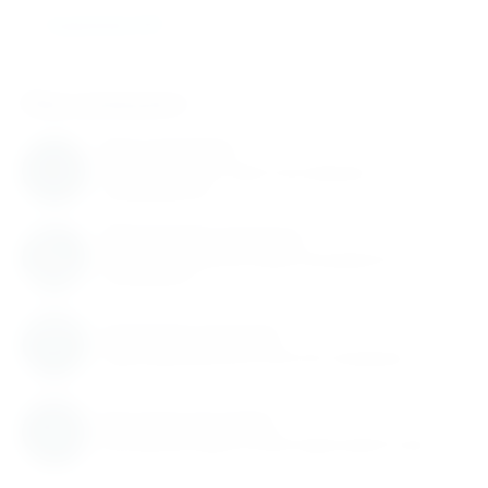
Подшипники SKF
Нам доверяют
Нам доверяют
С нами работают известные мировые
производители
Обновление каталога
Каталог товаров регулярно расширяется и
пополняется
Гарантия качества
Гарантируем высокое качество продукции
Быстрая доставка
Быстрая доставка по всей территории России