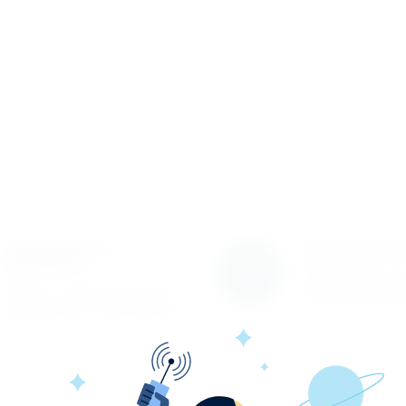
Обновление
Гарантия к
каталога
Гарантируем вы
Каталог товаров регулярно
качество проду
расширяется и пополняется