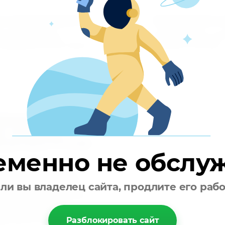
 перезваниваем
Производите о
3
езваниваем вам и
Вы производите оп
овариваем детали заказа
удобным способом
дёжная доставка
и запасных
й регион России
еменно не обслу
ные условия
антируем сохранность
омпания берёт на себя
ли вы владелец сайта, продлите его раб
товара до транспортной
 услуги перевозки
дственно перевозчику.
Разблокировать сайт