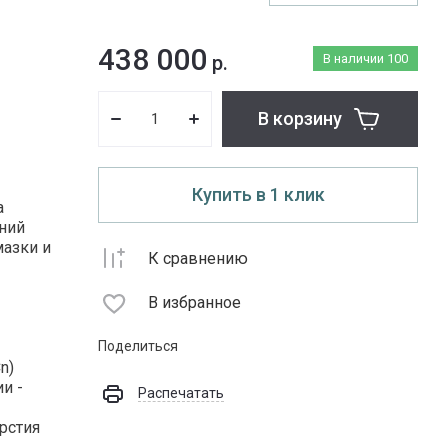
438 000
р.
В наличии
100
В корзину
Купить в 1 клик
а
нний
мазки и
К сравнению
В избранное
Поделиться
n)
и -
Распечатать
рстия