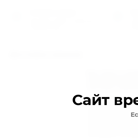
Оставьте заявку
Мы
1
2
Заполните заявку на сайте или
Пер
позвоните нам
обг
Доставка заказов
Быстрая и на
подшипников 
частей в любо
Сайт вр
Мы предлагаем удоб
сотрудничества и гар
вашего груза. Наша к
Ес
упаковку и доставку 
компании, а оплата за
производится непосре