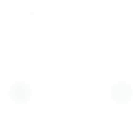
Находится в разделах
Подшипники SKF
Нам доверяют
Нам доверяют
С нами работают известные
мировые производители
Как заказать