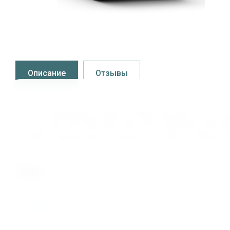
Описание
Отзывы
Купить Подшипник 22336CC/C3W33 SKF, 000.1.618, по
для покупки: SKF, FAG, NSK, FBC, KOYO, MONTON, NTN, 
доставка подшипников и запасных частей в любой рег
теги
22336