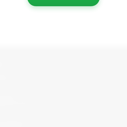
ы
351) 777-14-16
 работы с 09:00 до 17:00
stria-
@internet.ru
 оплаты