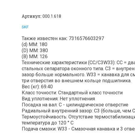
Артикул:
000.1.618
SKF
Также известен как: 7316576603297
(d) ММ: 180
(D) ММ: 380
(B) MM: 126
Технические характеристики (CC/C3W33): CC = дв
стальных сепаратора оконного типа. C3 = внутре
зазор больше нормального. W33 = канавка для с
три отверстия во внешнем кольце подшипника.
Вес (кг): 69.40
Класс точности: Стандартный класс точности
Вид уплотнения: Нет уплотнения
Посадка на вал: C - цилиндрическое отверстие
Радиальный внутренний зазор: C3 (больше, чем C
Термоустойчивость: Отсутствие термостабилизаци
температура до 120 ° C
Подача смазки: W33 - Смазочная канавка и 3 отве