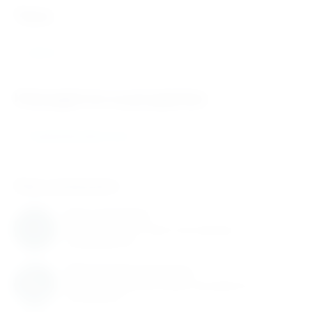
теги
UCC213
Находится в разделах
Подшипниковые узлы
Нам доверяют
Нам доверяют
С нами работают известные мировые
производители
Обновление каталога
Каталог товаров регулярно расширяется и
пополняется