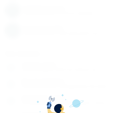
Гарантия качества
Гарантируем высокое качество продукции
Быстрая доставка
Быстрая доставка по всей территории России
Как заказать
Оставьте заявку
1
Заполните заявку на сайте или позвоните нам
Мы перезваниваем
2
Перезваниваем вам и обговариваем детали заказа
Производите оплату
3
Вы производите оплату любым удобным способом