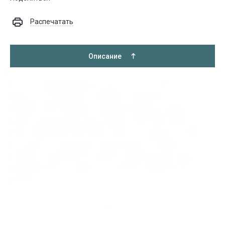
Распечатать
Описание
Купить Подшипниковый узел UCC213, 000.1.735, по
цене от 2716.00 руб в интернет-магазине
ИНДУСТРИЯ. Бренды Подшипниковых узелов
UCC213 доступные для покупки: SKF, FAG, NSK, FBC,
KOYO, MONTON, NTN, MPZ, ГАЗ, ЕПК. Данный товар
относится к категории Подшипники. В нашем
интернет магазине быстрая и надёжная доставка
подшипников и запасных частей в любой регион
России.
Отзывы