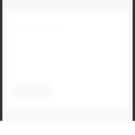
Остались вопросы?
Наш специалист свяжется с Вами и ответит на все
Ваши вопросы
Я согласен на обработку
своих
персональных данных
*
Отправить
2024 - 2026 ООО ИНДУСТРИЯ ИНН 000000000