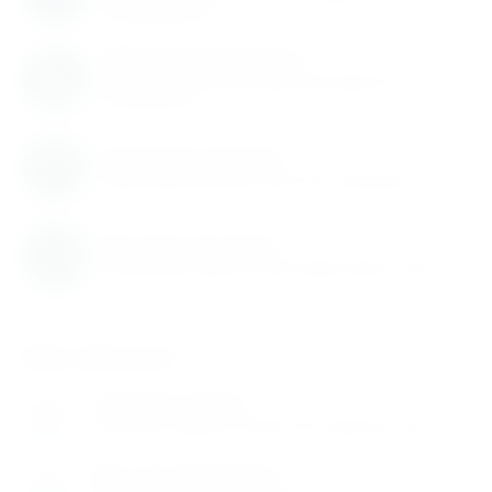
производители
Обновление каталога
Каталог товаров регулярно расширяется и
пополняется
Гарантия качества
Гарантируем высокое качество продукции
Быстрая доставка
Быстрая доставка по всей территории России
Как заказать
Оставьте заявку
1
Заполните заявку на сайте или позвоните нам
Мы перезваниваем
2