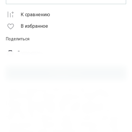
К сравнению
В избранное
Поделиться
Распечатать
Описание
Купить Подшипник GE35C, 000.1.383, по цене от
18200.00 руб в интернет-магазине ИНДУСТРИЯ.
Бренды Подшипников GE35C доступные для
покупки: SKF, FAG, NSK, FBC, KOYO, MONTON, NTN,
MPZ, ГАЗ, ЕПК. Данный товар относится к категории
Подшипники. В нашем интернет магазине быстрая и
надёжная доставка подшипников и запасных частей