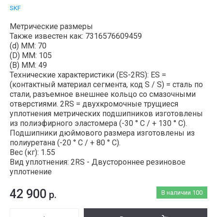
SKF
Метрические размеры
Также известен как: 7316576609459
(d) ММ: 70
(D) ММ: 105
(B) MM: 49
Технические характеристики (ES-2RS): ES =
(контактный материал сегмента, код S / S) = сталь по
стали, разъемное внешнее кольцо со смазочными
отверстиями. 2RS = двухкромочные трущиеся
уплотнения метрических подшипников изготовлены
из полиэфирного эластомера (-30 ° C / + 130 ° C).
Подшипники дюймового размера изготовлены из
полиуретана (-20 ° C / + 80 ° C).
Вес (кг): 1.55
Вид уплотнения: 2RS - Двустороннее резиновое
уплотнение
42 900
р.
В наличии
100