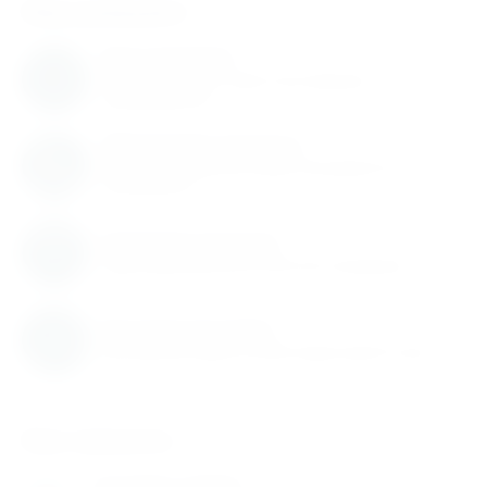
Нам доверяют
Нам доверяют
С нами работают известные мировые
производители
Обновление каталога
Каталог товаров регулярно расширяется и
пополняется
Гарантия качества
Гарантируем высокое качество продукции
Быстрая доставка
Быстрая доставка по всей территории России
Как заказать
Оставьте заявку