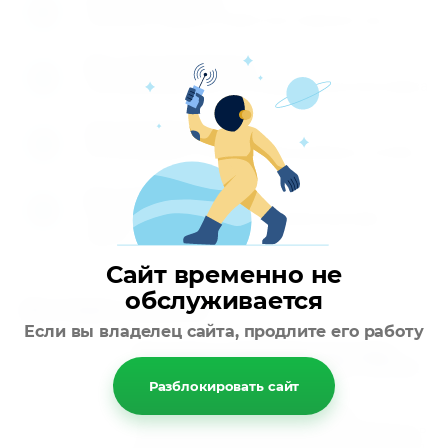
1
Заполните заявку на сайте или позвоните нам
Мы перезваниваем
2
Перезваниваем вам и обговариваем детали заказа
Производите оплату
3
Вы производите оплату любым удобным способом
Доставляем товар
4
Осуществляем доставку по указанному вами
адресу
Сайт временно не
обслуживается
Доставка заказов
Если вы владелец сайта, продлите его работу
Быстрая и надёжная доставка
подшипников и запасных частей
в любой регион России
Разблокировать сайт
Мы предлагаем удобные условия
сотрудничества и гарантируем сохранность
вашего груза. Наша компания берёт на себя