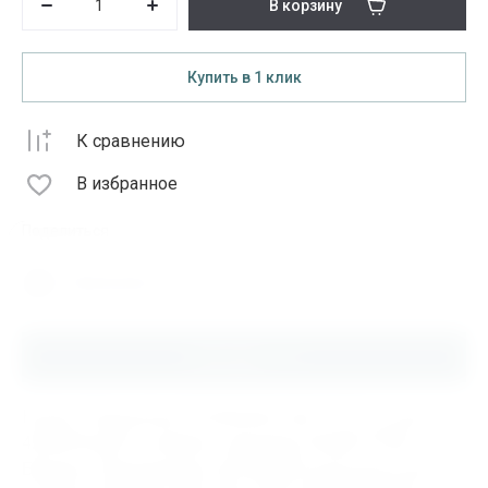
В корзину
Купить в 1 клик
К сравнению
В избранное
Поделиться
Распечатать
Описание
Купить Подшипник GE70ES2RS, 000.1.370, по цене от
42900.00 руб в интернет-магазине ИНДУСТРИЯ.
Бренды Подшипников GE70ES2RS доступные для