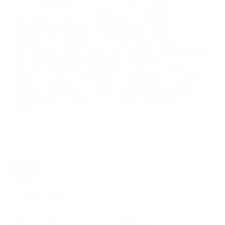
65111, ГАЗ-3308, 33104, 53, 66 моста заднего,
000.1.930, по цене от 303.00 руб в интернет-магазине
ИНДУСТРИЯ. Бренды Подшипника 102605
КАМАЗ-4310, 53228, 65111, ГАЗ-3308, 33104, 53, 66
моста заднего доступные для покупки: SKF, FAG, NSK,
FBC, KOYO, MONTON, NTN, MPZ, ГАЗ, ЕПК. Данный
товар относится к категории Подшипники. В нашем
интернет магазине быстрая и надёжная доставка
подшипников и запасных частей в любой регион
России.
Отзывы
теги
КАМАЗ 102605