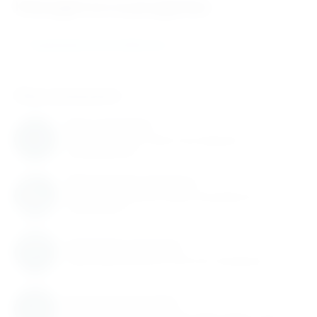
Находится в разделах
Подшипники автомобильные
Нам доверяют
Нам доверяют
С нами работают известные мировые
производители
Обновление каталога
Каталог товаров регулярно расширяется и
пополняется
Гарантия качества
Гарантируем высокое качество продукции
Быстрая доставка
Быстрая доставка по всей территории России