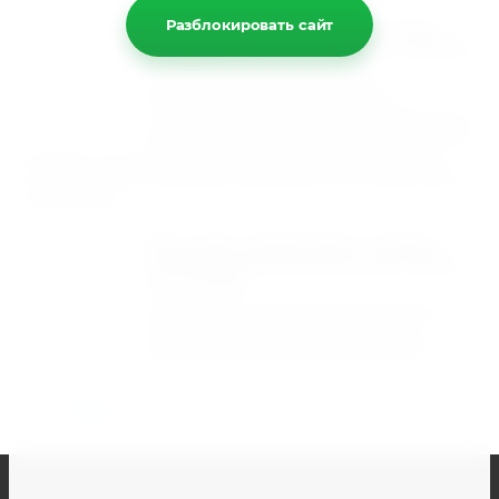
Разблокировать сайт
Быстрая и надёжная доставка
подшипников и запасных частей
в любой регион России
Мы предлагаем удобные условия
сотрудничества и гарантируем сохранность
вашего груза. Наша компания берёт на себя
упаковку и доставку товара до транспортной компании, а
оплата за услуги перевозки производится непосредственно
перевозчику.
Мы рады предложить нашим
клиентам бесплатную доставку
по городу!
Кроме того, вы можете воспользоваться
авиадоставкой, для этого свяжитесь с
выбранной авиакомпанией напрямую.
Назад