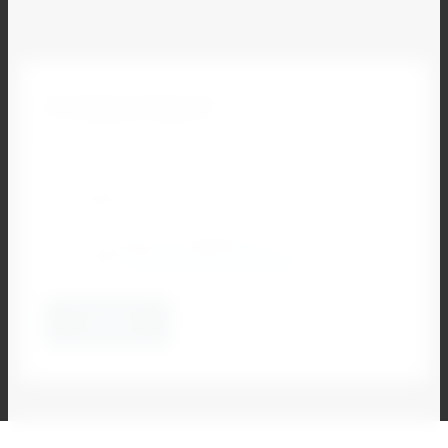
Остались вопросы?
Наш специалист свяжется с Вами и ответит на все
Ваши вопросы
Я согласен на обработку
своих
персональных данных
*
Отправить