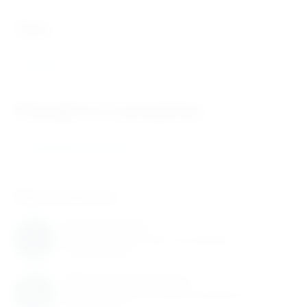
теги
UCP315
Находится в разделах
Подшипниковые узлы
Нам доверяют
Нам доверяют
С нами работают известные мировые
производители
Обновление каталога
Каталог товаров регулярно расширяется и