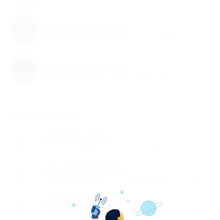
пополняется
Гарантия качества
Гарантируем высокое качество продукции
Быстрая доставка
Быстрая доставка по всей территории России
Как заказать
Оставьте заявку
1
Заполните заявку на сайте или позвоните нам
Мы перезваниваем
2
Перезваниваем вам и обговариваем детали заказа
Производите оплату
3
Вы производите оплату любым удобным способом