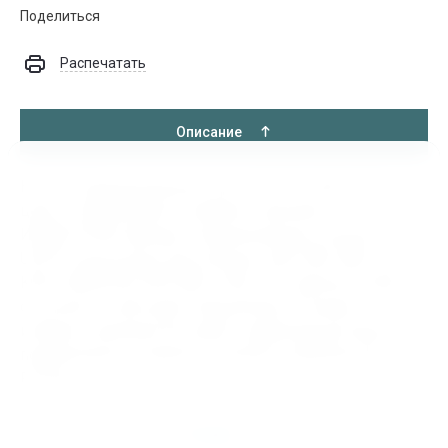
Поделиться
Распечатать
Описание
Купить Подшипниковый узел UCP315, 000.1.852, по
цене от 4830.00 руб в интернет-магазине
ИНДУСТРИЯ. Бренды Подшипниковых узелов
UCP315 доступные для покупки: SKF, FAG, NSK, FBC,
KOYO, MONTON, NTN, MPZ, ГАЗ, ЕПК. Данный товар
относится к категории Подшипники. В нашем
интернет магазине быстрая и надёжная доставка
подшипников и запасных частей в любой регион
России.
Отзывы