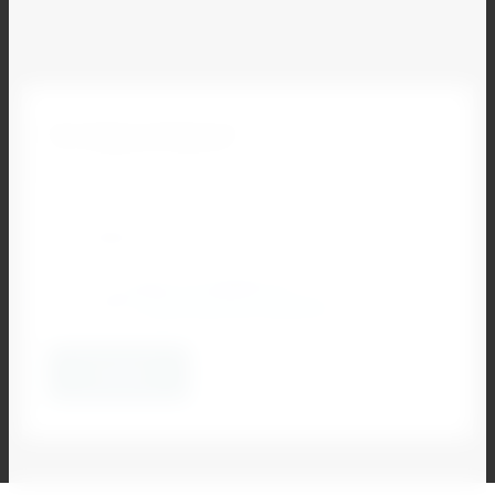
Остались вопросы?
Наш специалист свяжется с Вами и ответит на все
Ваши вопросы
Я согласен на обработку
своих
персональных данных
*
Отправить