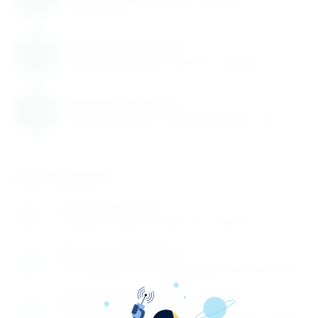
пополняется
Гарантия качества
Гарантируем высокое качество продукции
Быстрая доставка
Быстрая доставка по всей территории России
Как заказать
Оставьте заявку
1
Заполните заявку на сайте или позвоните нам
Мы перезваниваем
2
Перезваниваем вам и обговариваем детали заказа
Производите оплату
3
Вы производите оплату любым удобным способом