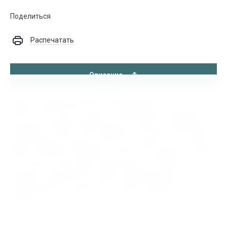
Поделиться
Распечатать
Описание
Купить Резец резьбовой внутренний 16х16х170
Т5К10, 000.1.924, по цене от 398.00 руб в интернет-
магазине ИНДУСТРИЯ. Бренды Резецов резьбовых
внутренних 16х16х170 Т5К10 доступные для покупки:
Bohre, NORGAU,TORGWIN, Fixmee, ЧКЗ. Данный товар
относится к категории Подшипники. В нашем
интернет магазине быстрая и надёжная доставка
подшипников и запасных частей в любой регион
России.