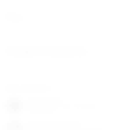
Отзывы
теги
Т5К10
Находится в разделах
Резцы
Нам доверяют
Нам доверяют
С нами работают известные мировые
производители
Обновление каталога
Каталог товаров регулярно расширяется и