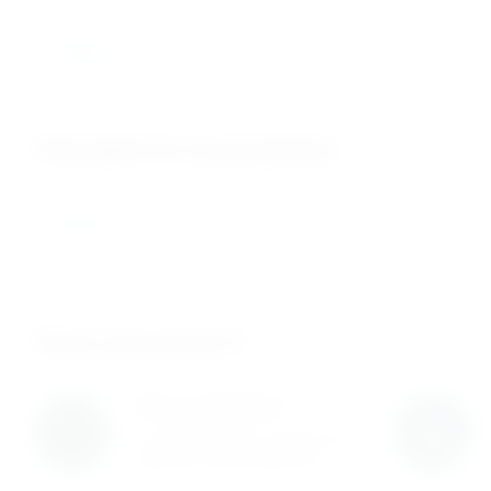
АH3034
Находится в разделах
Втулки
Нам доверяют
Нам доверяют
С нами работают известные
мировые производители