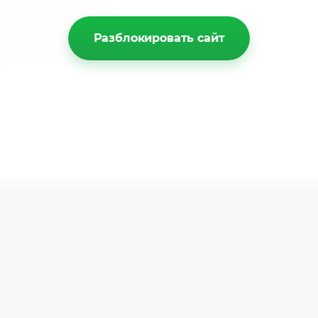
омпания берёт на себя
товара до транспортной
Разблокировать сайт
 услуги перевозки
дственно перевозчику.
ы
351) 777-14-16
 работы с 09:00 до 17:00
stria-