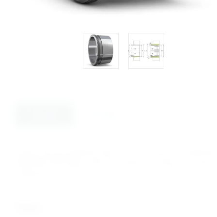
Описание
Отзывы
Купить Втулка АH3034, 000.1.2274, по цене от 12000.0
MONTON, NTN, MPZ, ГАЗ, ЕПК. Данный товар относится 
любой регион России.
теги