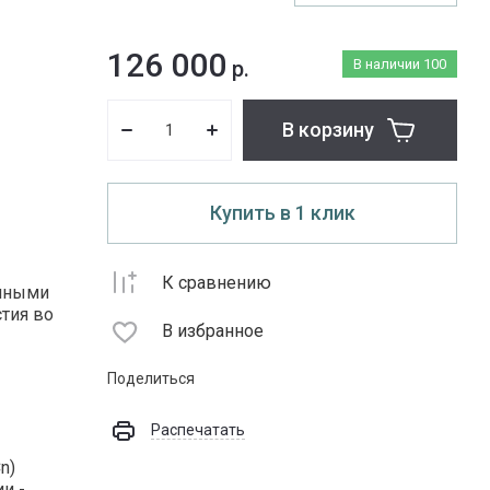
126 000
р.
В наличии
100
В корзину
Купить в 1 клик
К сравнению
ичными
стия во
В избранное
Поделиться
Распечатать
n)
и -