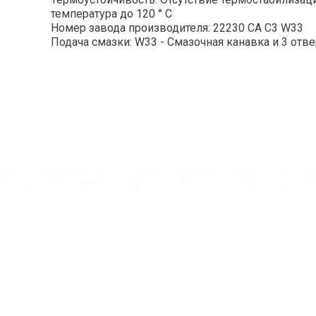
температура до 120 ° C
Номер завода производителя: 22230 CA C3 W33
Подача смазки: W33 - Смазочная канавка и 3 отве
 цене от 126000.00 руб в интернет-магазине ИНДУСТРИЯ.
MPZ, ГАЗ, ЕПК. Данный товар относится к категории Подши
ион России.