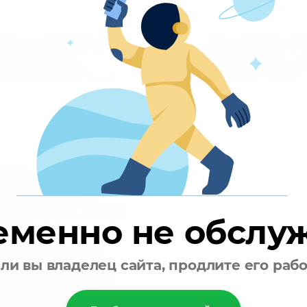
 перезваниваем
Производите о
3
езваниваем вам и
Вы производите оп
овариваем детали заказа
удобным способом
дёжная доставка
и запасных
й регион России
еменно не обслу
ные условия
антируем сохранность
ли вы владелец сайта, продлите его раб
омпания берёт на себя
товара до транспортной
 услуги перевозки