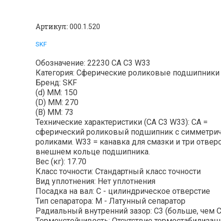
Артикул:
000.1.520
SKF
Обозначение: 22230 CA C3 W33
Категория: Сферические роликовые подшипники
Бренд: SKF
(d) ММ: 150
(D) ММ: 270
(B) MM: 73
Технические характеристики (CA C3 W33): CA =
сферический роликовый подшипник с симметр
роликами. W33 = канавка для смазки и три отвер
внешнем кольце подшипника.
Вес (кг): 17.70
Класс точности: Стандартный класс точности
Вид уплотнения: Нет уплотнения
Посадка на вал: C - цилиндрическое отверстие
Тип сепаратора: M - Латунный сепаратор
Радиальный внутренний зазор: C3 (больше, чем C
Термоустойчивость: Отсутствие термостабилизаци