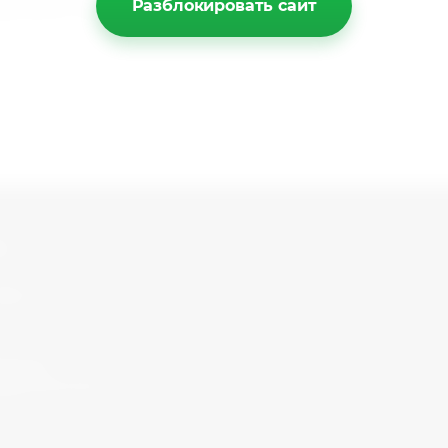
Разблокировать сайт
дственно перевозчику.
ы
351) 777-14-16
 работы с 09:00 до 17:00
stria-
@internet.ru