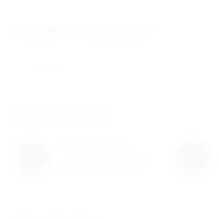
Находится в разделах
Подшипники SKF
Нам доверяют
Нам доверяют
С нами работают известные
мировые производители