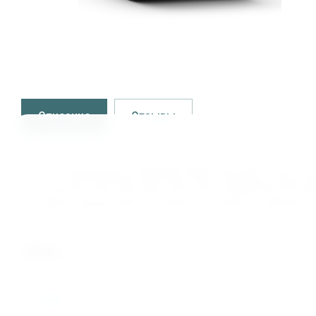
Описание
Отзывы
Купить Подшипник 22230CA/C3W33 SKF, 000.1.520, по
для покупки: SKF, FAG, NSK, FBC, KOYO, MONTON, NTN, 
доставка подшипников и запасных частей в любой рег
теги
22230