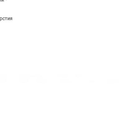
рстия
 Бренды Подшипников 22230CA/C3W33 SKF доступные
пники. В нашем интернет магазине быстрая и надёжная