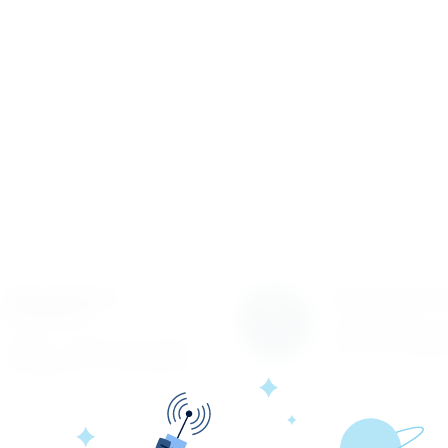
Обновление
Гарантия к
каталога
Гарантируем вы
Каталог товаров регулярно
качество проду
расширяется и пополняется