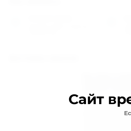
Как заказать
Оставьте заявку
Мы
1
2
Заполните заявку на сайте или
Пер
позвоните нам
обг
Доставка заказов
Быстрая и на
подшипников 
частей в любо
Сайт вр
Мы предлагаем удоб
сотрудничества и гар
Ес
вашего груза. Наша к
упаковку и доставку 
компании, а оплата за